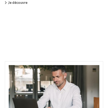
,
vo
Je découvre
so
vo
pr