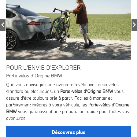
POUR L'ENVIE D'EXPLORER.
P
Porte-vélos d’Origine BMW.
BM
r !
Que vous envisagiez une aventure à vélo avec deux vélos
Déb
s.
standard ou électriques, un
Porte-vélos d’Origine BMW
vous
Av
assure d'être toujours prêt à partir. Faciles à monter et
Dé
parfaitement intégrés à votre véhicule, les
Porte-vélos d’Origine
vot
BMW
vous garantissent une préparation rapide pour toutes vos
Av
aventures.
bri
Découvrez plus