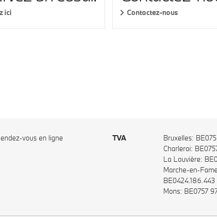
 ici
Contactez-nous
endez-vous en ligne
TVA
Bruxelles: BE07
Charleroi: BE075
La Louvière: BE
Marche-en-Fame
BE0424.186.443
Mons: BE0757 9