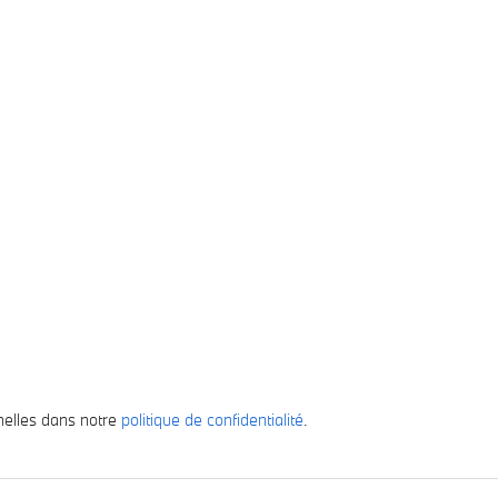
-vente
News
Occasions
Contact
TEST
nelles dans notre
politique de confidentialité
.