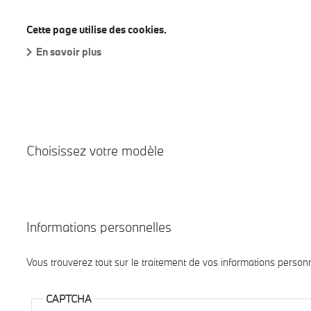
BMW Dealer
Cette page utilise des cookies.
En savoir plus
Rendez-vous en Ligne
Voitures Neuves
Après
Choisissez votre modèle
Informations personnelles
Vous trouverez tout sur le traitement de vos informations person
CAPTCHA