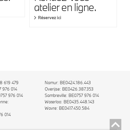
atelier en ligne.
Réservez ici
58 619 479
Namur: BE0424.186.443
7 976 014
Overijse: BE0426.387.353
0757 976 014
Sambreville: BE0757 976 014
nne:
Waterloo: BE0435.448.143
Wavre: BE0417.450.584
76 014