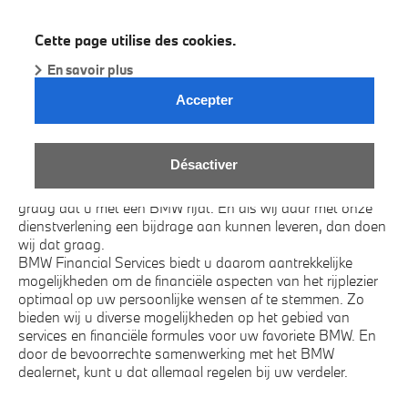
BMW Dealer
FINANCIAL SERVICES.
Cette page utilise des cookies.
En savoir plus
OMDAT U TELT.
Accepter
BMW FINANCIAL SERVICES.
Pure financiële dienstverlening. Daar draait het om bij BMW
Désactiver
Financial Services. Want als lease- en
financieringsmaatschappij binnen de BMW Group willen wij
graag dat u met een BMW rijdt. En als wij daar met onze
dienstverlening een bijdrage aan kunnen leveren, dan doen
wij dat graag.
BMW Financial Services biedt u daarom aantrekkelijke
mogelijkheden om de financiële aspecten van het rijplezier
optimaal op uw persoonlijke wensen af te stemmen. Zo
bieden wij u diverse mogelijkheden op het gebied van
services en financiële formules voor uw favoriete BMW. En
door de bevoorrechte samenwerking met het BMW
dealernet, kunt u dat allemaal regelen bij uw verdeler.