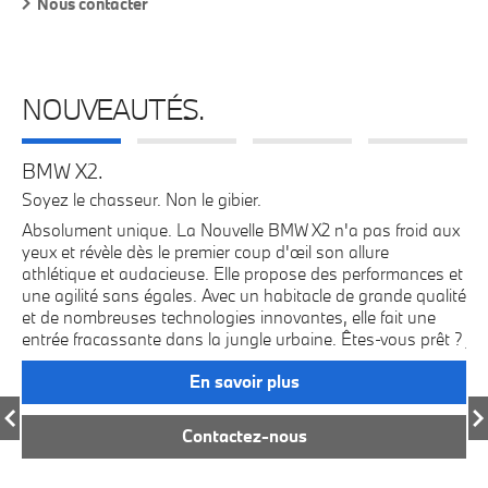
Nous contacter
NOUVEAUTÉS.
BMW X2.
B
Soyez le chasseur. Non le gibier.
À 
Absolument unique. La Nouvelle BMW X2 n'a pas froid aux
Mi
a
yeux et révèle dès le premier coup d'œil son allure
qu
athlétique et audacieuse. Elle propose des performances et
l’
une agilité sans égales. Avec un habitacle de grande qualité
d’
et de nombreuses technologies innovantes, elle fait une
Po
entrée fracassante dans la jungle urbaine. Êtes-vous prêt ?
jus
te
En savoir plus
vi
 un
de
s.
M5
Contactez-nous
e
un
pe