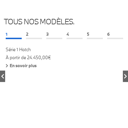
TOUS NOS MODÈLES.
1
2
3
4
5
6
Série 1 Hatch
Sé
À partir de 24.450,00€
À 
En savoir plus