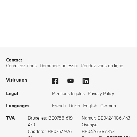
Contact
Contactez-nous
Demander un essai
Rendez-vous en ligne
Visit us on
Legal
Mentions légales
Privacy Policy
Languages
French
Dutch
English
German
TVA
Bruxelles: BE0758 619
Namur: BE0424.186.443
479
Overijse:
Charleroi: BE0757 976
BE0426.387.353